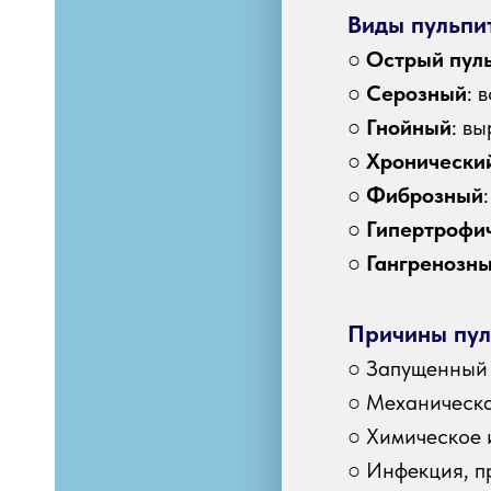
Виды пульпит
○
Острый пул
○
Серозный
: 
○
Гнойный
: в
○
Хронически
○
Фиброзный
○
Гипертрофи
○
Гангренозн
Х
Причины пул
○ Запущенный 
○ Механическа
○ Химическое 
УГИ
○ Инфекция, п