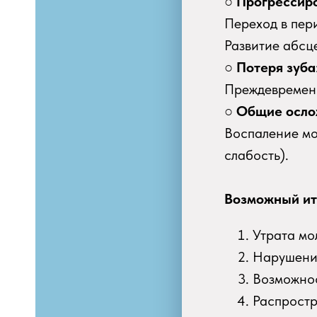
○
Прогрессир
Переход в пер
Развитие абсц
○
Потеря зуба
Преждевременн
○
Общие осло
Воспаление мо
слабость).
Возможный ит
Утрата мо
Нарушение
Возможнос
Распростр