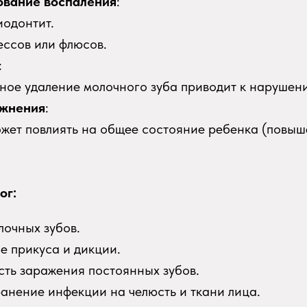
ование воспаления
:
иодонтит.
ессов или флюсов.
:
ое удаление молочного зуба приводит к нарушен
жнения
:
жет повлиять на общее состояние ребенка (повыш
ог:
лочных зубов.
 прикуса и дикции.
ть заражения постоянных зубов.
анение инфекции на челюсть и ткани лица.