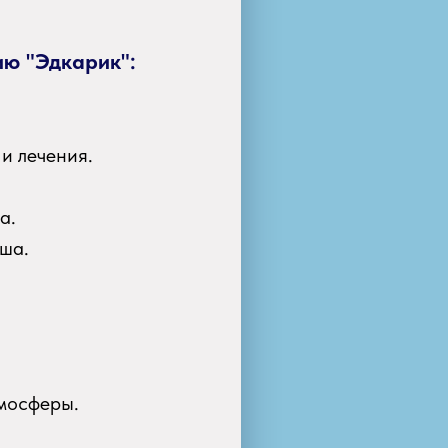
ию "Эдкарик":
и лечения.
а.
ша.
тмосферы.