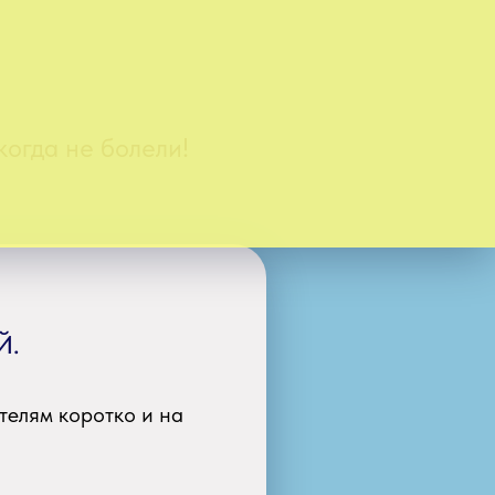
огда не болели!
Й.
телям коротко и на