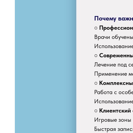
Почему важн
○
Профессион
Врачи обучены
Использование
○
Современны
Лечение под с
Применение ме
○
Комплексны
Работа с особ
Использование
○
Клиентский 
Игровые зоны 
Быстрая запись