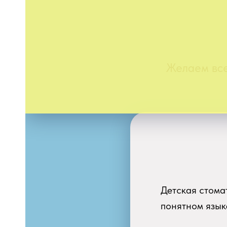
Желаем все
НЕ
Детская стома
понятном язык