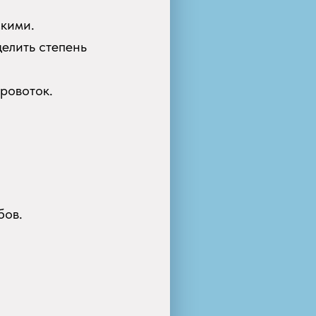
скими.
делить степень
кровоток.
бов.