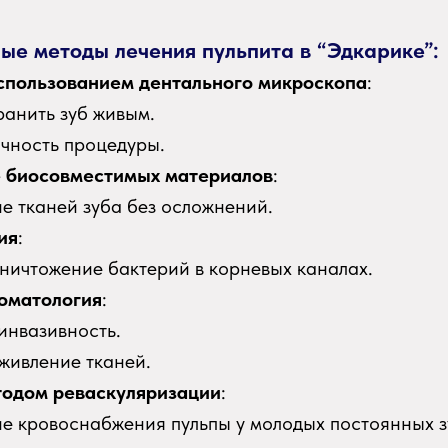
ые методы лечения пульпита в “Эдкарике”:
спользованием дентального микроскопа
:
ранить зуб живым.
очность процедуры.
 биосовместимых материалов
:
е тканей зуба без осложнений.
ия
:
ничтожение бактерий в корневых каналах.
оматология
:
инвазивность.
живление тканей.
тодом реваскуляризации
:
е кровоснабжения пульпы у молодых постоянных з