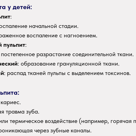
а у детей:
ьпит
:
воспаление начальной стадии.
ыраженное воспаление с нагноением.
й пульпит
:
: постепенное разрастание соединительной ткани.
ческий
: образование грануляционной ткани.
ый
: распад тканей пульпы с выделением токсинов.
ьпита:
кариес.
я травма зуба.
или термическое воздействие (например, горячая 
роникающая через зубные каналы.