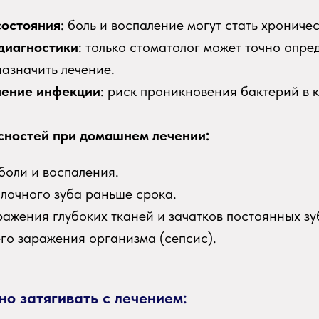
состояния
: боль и воспаление могут стать хрониче
диагностики
: только стоматолог может точно опре
назначить лечение.
нение инфекции
: риск проникновения бактерий в 
сностей при домашнем лечении:
боли и воспаления.
лочного зуба раньше срока.
ражения глубоких тканей и зачатков постоянных зу
го заражения организма (сепсис).
но затягивать с лечением: