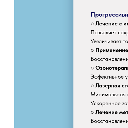
Прогрессивн
○
Лечение с и
Позволяет сох
Увеличивает т
○
Применение
Восстановлени
○
Озонотерап
Эффективное у
○
Лазерная ст
Минимальная 
Ускоренное за
○
Лечение ме
Восстановлени