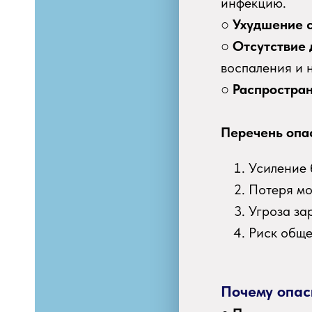
инфекцию.
○
Ухудшение 
○
Отсутствие 
воспаления и 
○
Распростра
Перечень опа
Усиление 
Потеря мо
Угроза за
Риск обще
Почему опас