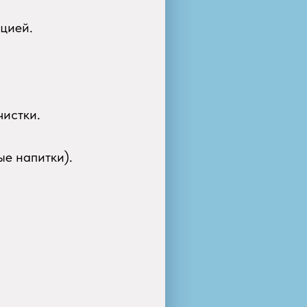
цией.
чистки.
ые напитки).