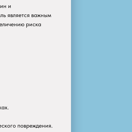
ин и
аль является важным
величению риска
ках.
еского повреждения.