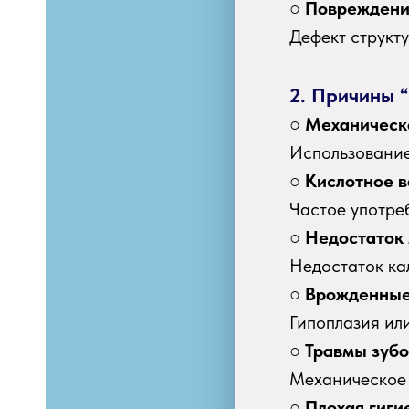
○
Повреждение
Дефект структ
2. Причины 
○
Механическ
Использование
○
Кислотное в
Частое употре
○
Недостаток 
Недостаток ка
○
Врожденные
Гипоплазия ил
○
Травмы зубо
Механическое 
○
Плохая гиги