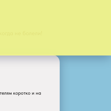
огда не болели!
телям коротко и на