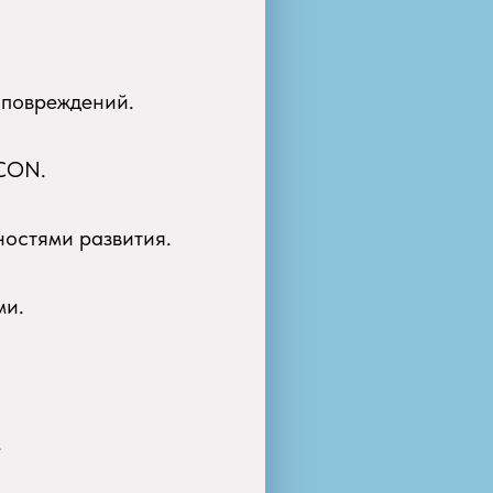
 повреждений.
ICON.
ностями развития.
ми.
.