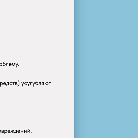
облему.
редств) усугубляют
овреждений.