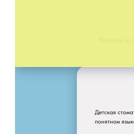
Желаем все
НЕ
Детская стома
понятном язык