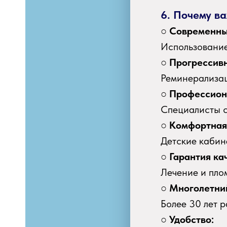
6. Почему в
○
Современны
Использование
○
Прогрессив
Реминерализац
○
Профессион
Специалисты с
○
Комфортная
Детские кабин
○
Гарантия ка
Лечение и плом
○
Многолетни
Более 30 лет р
○
Удобство: