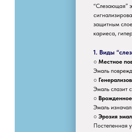
“Слезающая” э
сигнализирова
защитным слое
кариеса, гипе
1. Виды “сле
○
Местное по
Эмаль поврежд
Х
○
Генерализо
Эмаль слазит с
○
Врожденное 
Эмаль изначал
○
Эрозия эмал
Постепенная у
УГИ