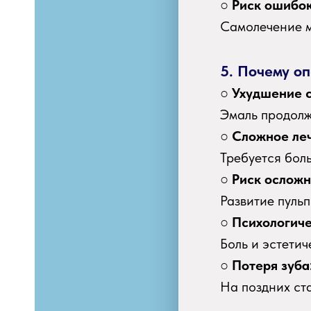
○
Риск ошибок
Самолечение м
5. Почему оп
○
Ухудшение с
Эмаль продолж
○
Сложное ле
Требуется бол
○
Риск осложн
Развитие пуль
○
Психологиче
Боль и эстетич
○
Потеря зуба
На поздних ста