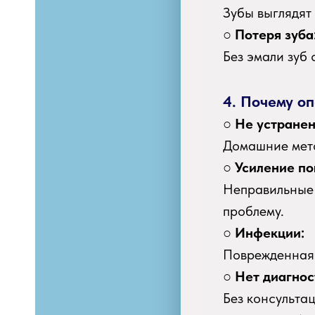
Зубы выглядят
○
Потеря зуба
Без эмали зуб
4. Почему о
○
Не устранен
Домашние мето
○
Усиление п
Неправильные 
проблему.
○
Инфекции:
Поврежденная 
○
Нет диагнос
Без консульта