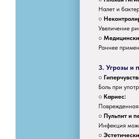
Налет и бакте
○
Неконтролир
Увеличение ри
○
Медицински
Раннее примен
3. Угрозы и 
○
Гиперчувств
Боль при упот
○
Кариес:
Поврежденная 
○
Пульпит и п
Инфекция може
○
Эстетически